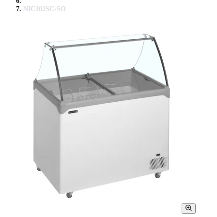
NIC302SC-SO