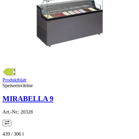
Produktblatt
Speiseeisvitrine
MIRABELLA 9
Art.-Nr.:
20328
439 / 306
l