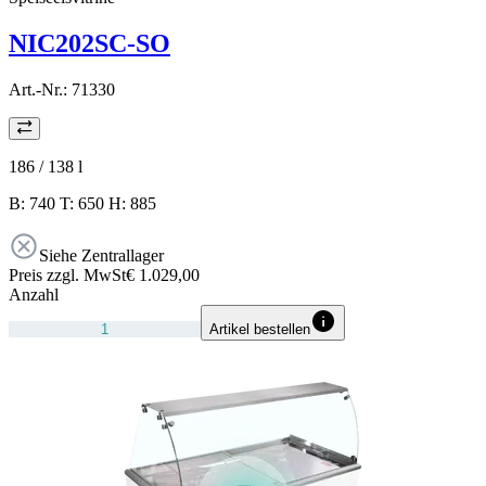
NIC202SC-SO
Art.-Nr.:
71330
186 / 138
l
B: 740 T: 650 H: 885
Siehe Zentrallager
Preis zzgl. MwSt
€ 1.029,00
Anzahl
Artikel bestellen