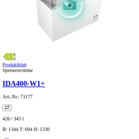
Produktblatt
Speiseeisvitrine
IDA400-W1+
Art.-Nr.:
71177
426 / 345
l
B: 1344 T: 694 H: 1330