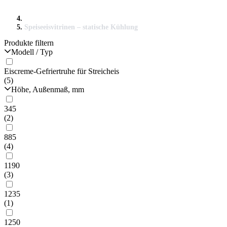
Speiseeisvitrinen – statische Kühlung
Produkte filtern
Modell / Typ
Eiscreme-Gefriertruhe für Streicheis
(5)
Höhe, Außenmaß, mm
345
(2)
885
(4)
1190
(3)
1235
(1)
1250