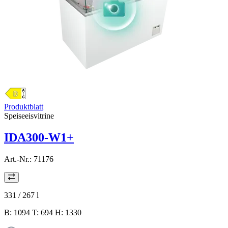
Produktblatt
Speiseeisvitrine
IDA300-W1+
Art.-Nr.:
71176
331 / 267
l
B: 1094 T: 694 H: 1330