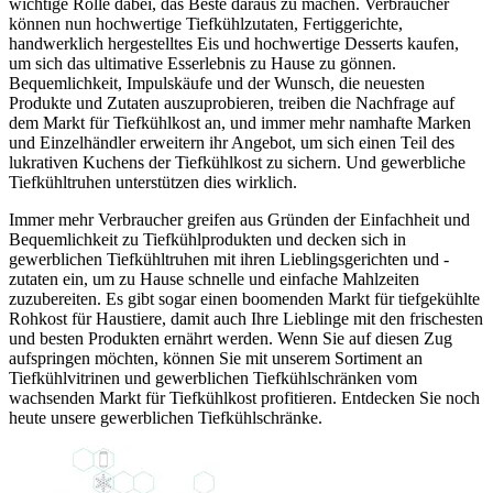
wichtige Rolle dabei, das Beste daraus zu machen. Verbraucher
können nun hochwertige Tiefkühlzutaten, Fertiggerichte,
handwerklich hergestelltes Eis und hochwertige Desserts kaufen,
um sich das ultimative Esserlebnis zu Hause zu gönnen.
Bequemlichkeit, Impulskäufe und der Wunsch, die neuesten
Produkte und Zutaten auszuprobieren, treiben die Nachfrage auf
dem Markt für Tiefkühlkost an, und immer mehr namhafte Marken
und Einzelhändler erweitern ihr Angebot, um sich einen Teil des
lukrativen Kuchens der Tiefkühlkost zu sichern. Und gewerbliche
Tiefkühltruhen unterstützen dies wirklich.
Immer mehr Verbraucher greifen aus Gründen der Einfachheit und
Bequemlichkeit zu Tiefkühlprodukten und decken sich in
gewerblichen Tiefkühltruhen mit ihren Lieblingsgerichten und -
zutaten ein, um zu Hause schnelle und einfache Mahlzeiten
zuzubereiten. Es gibt sogar einen boomenden Markt für tiefgekühlte
Rohkost für Haustiere, damit auch Ihre Lieblinge mit den frischesten
und besten Produkten ernährt werden. Wenn Sie auf diesen Zug
aufspringen möchten, können Sie mit unserem Sortiment an
Tiefkühlvitrinen und gewerblichen Tiefkühlschränken vom
wachsenden Markt für Tiefkühlkost profitieren. Entdecken Sie noch
heute unsere gewerblichen Tiefkühlschränke.