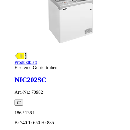
Produktblatt
Eiscreme-Gefriertruhen
NIC202SC
Art.-Nr.:
70982
186 / 138
l
B: 740 T: 650 H: 885