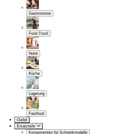
Gastronomie
Food Truck
Hotel
Küche
Lagerung
Fastfood
Outlet
Ersatzteile
Komponenten für Schrankmodelle