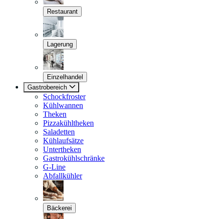
Restaurant
Lagerung
Einzelhandel
Gastrobereich
Schockfroster
Kühlwannen
Theken
Pizzakühltheken
Saladetten
Kühlaufsätze
Untertheken
Gastrokühlschränke
G-Line
Abfallkühler
Bäckerei