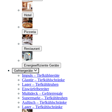
Hotel
Pizzeria
Restaurant
Energieeffiziente Geräte
Gefriergeräte
Impuls – Tiefkühlgeräte
Glastür – Tiefkühlschränke
Lager – Tiefkühltruhen
Eiswürfelbereiter
Multideck – Gefrierregale
Supermarkt – Tiefkühltruhen
Auftisch – Tiefkühlschränke
Lager – Tiefkühlschränke