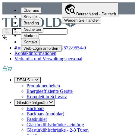
Über uns
Deutschland - Deutsch
Service
Werden Sie Händler
Branding
Neuheiten
Marken
Kontakt
Rufen Sie uns an
+49 (0)2572-9554-0
Web-Login anfordern
Kontaktinformationen
Verkaufs- und Verwaltungspersonal
DEALS +
Produktneuheiten
Energieeffiziente Geräte
Komplett in Schwarz
Glastürkühlgeräte
Backbars
Backbars (modular)
Fasskühler
Glastürkühlschränke - eintürig
Glastürkühlschränke - 2-3 Türen