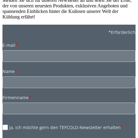
Melden Sie sich für unseren Newsletter an und seien Sie der Erste,
der von unseren neuesten Produkten, exklusiven Angeboten und
spannenden Einblicken hinter die Kulissen unserer Welt der
Kühlung erfährt!
*Erforderlich
E-mail
*
Name
*
Firmenname
*
Ja, ich möchte gern den TEFCOLD-Newsletter erhalten
*