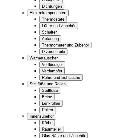
Küche
Dichtungen
Convenience
Elektrokomponenten
Thermostate
Lagerung
Lüfter und Zubehör
Einzelhandel
Schalter
Abtauung
Fastfood
Thermometer und Zubehör
Komplett in Schwarz
Diverse Teile
Wärmetauscher
Verflüssiger
Verdampfer
Röhre und Schläuche
Stellfüße und Rollen
Stellfüße
Beine
Lenkrollen
Rollen
Innenzubehör
Körbe
Raumteiler
Glas-Sätze und Zubehör