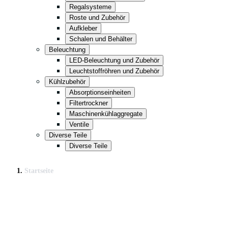
Regalsysteme
Roste und Zubehör
Aufkleber
Schalen und Behälter
Beleuchtung
LED-Beleuchtung und Zubehör
Leuchtstoffröhren und Zubehör
Kühlzubehör
Absorptionseinheiten
Filtertrockner
Maschinenkühlaggregate
Ventile
Diverse Teile
Diverse Teile
Startseite