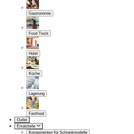
Gastronomie
Food Truck
Hotel
Küche
Lagerung
Fastfood
Outlet
Ersatzteile
Komponenten für Schrankmodelle