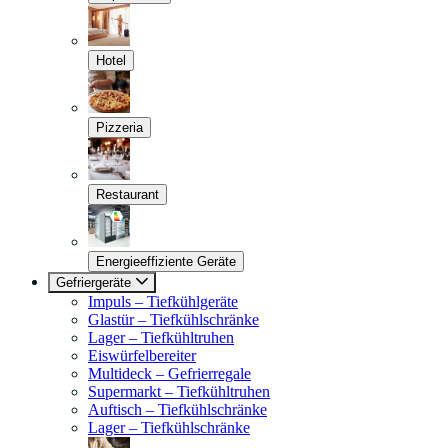
Hotel
Pizzeria
Restaurant
Energieeffiziente Geräte
Gefriergeräte
Impuls – Tiefkühlgeräte
Glastür – Tiefkühlschränke
Lager – Tiefkühltruhen
Eiswürfelbereiter
Multideck – Gefrierregale
Supermarkt – Tiefkühltruhen
Auftisch – Tiefkühlschränke
Lager – Tiefkühlschränke