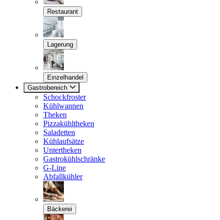
Restaurant
Lagerung
Einzelhandel
Gastrobereich
Schockfroster
Kühlwannen
Theken
Pizzakühltheken
Saladetten
Kühlaufsätze
Untertheken
Gastrokühlschränke
G-Line
Abfallkühler
Bäckerei