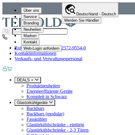
Über uns
Deutschland - Deutsch
Service
Werden Sie Händler
Branding
Neuheiten
Marken
Kontakt
Rufen Sie uns an
+49 (0)2572-9554-0
Web-Login anfordern
Kontaktinformationen
Verkaufs- und Verwaltungspersonal
DEALS +
Produktneuheiten
Energieeffiziente Geräte
Komplett in Schwarz
Glastürkühlgeräte
Backbars
Backbars (modular)
Fasskühler
Glastürkühlschränke - eintürig
Glastürkühlschränke - 2-3 Türen