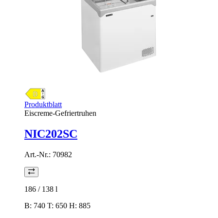
Produktblatt
Eiscreme-Gefriertruhen
NIC202SC
Art.-Nr.:
70982
186 / 138
l
B: 740 T: 650 H: 885