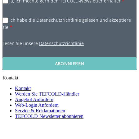
Ja, ich möchte gern den TEFCOLD-Newsletter erhalten
*
Ich habe die Datenschutzrichtlinie gelesen und akzeptiere
sie.
*
Lesen Sie unsere
Datenschutzrichtlinie
ABONNIEREN
Kontakt
Kontakt
Werden Sie TEFCOLD-Händler
Angebot Anfordern
Web-Login Anfordern
Service & Reklamationen
TEFCOLD-Newsletter abonnieren