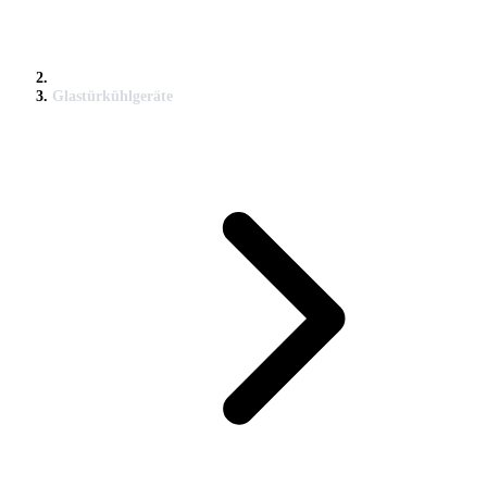
Glastürkühlgeräte