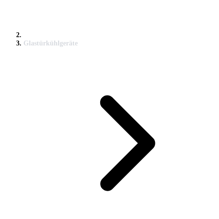
Glastürkühlgeräte