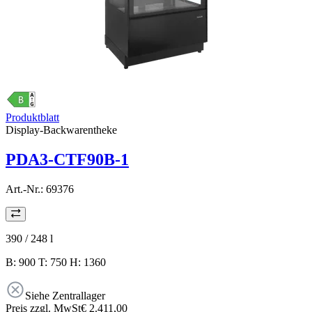
Produktblatt
Display-Backwarentheke
PDA3-CTF90B-1
Art.-Nr.:
69376
390 / 248
l
B: 900 T: 750 H: 1360
Siehe Zentrallager
Preis zzgl. MwSt
€ 2.411,00