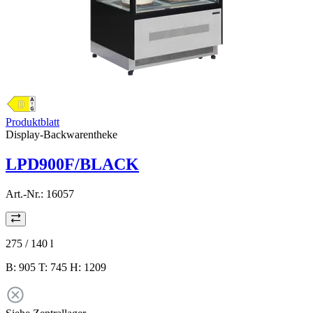
Produktblatt
Display-Backwarentheke
LPD900F/BLACK
Art.-Nr.:
16057
275 / 140
l
B: 905 T: 745 H: 1209