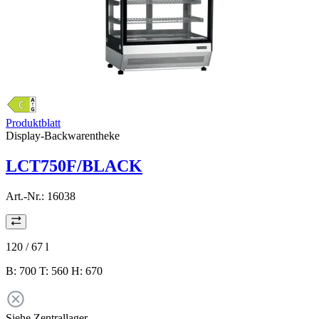
Produktblatt
Display-Backwarentheke
LCT750F/BLACK
Art.-Nr.:
16038
120 / 67
l
B: 700 T: 560 H: 670
Siehe Zentrallager