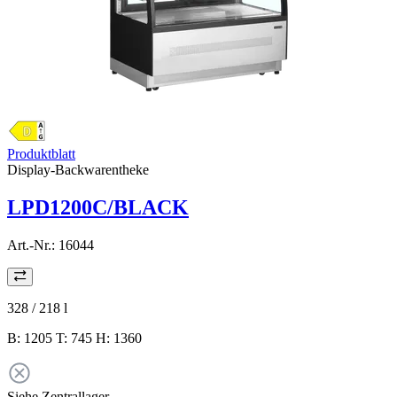
Produktblatt
Display-Backwarentheke
LPD1200C/BLACK
Art.-Nr.:
16044
328 / 218
l
B: 1205 T: 745 H: 1360
Siehe Zentrallager