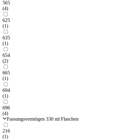
565
(4)
625
(1)
635
(1)
654
(2)
665
(1)
694
(1)
696
(4)
Fassungsvermögen 330 ml Flaschen
216
(1)