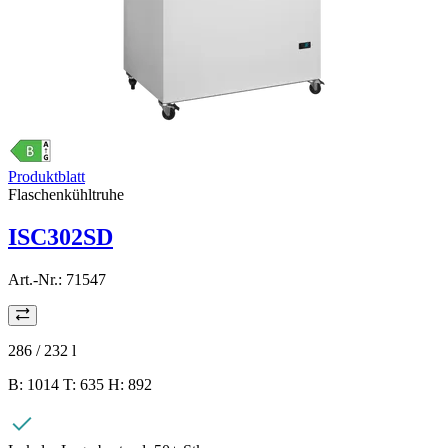
Produktblatt
Flaschenkühltruhe
ISC302SD
Art.-Nr.:
71547
286 / 232
l
B: 1014 T: 635 H: 892