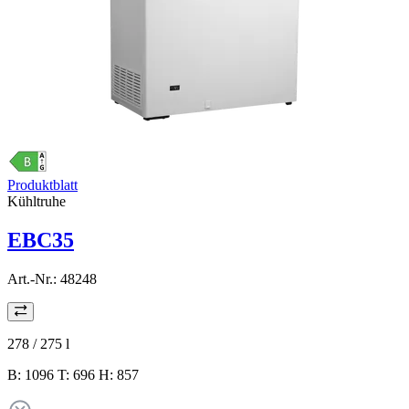
Produktblatt
Kühltruhe
EBC35
Art.-Nr.:
48248
278 / 275
l
B: 1096 T: 696 H: 857