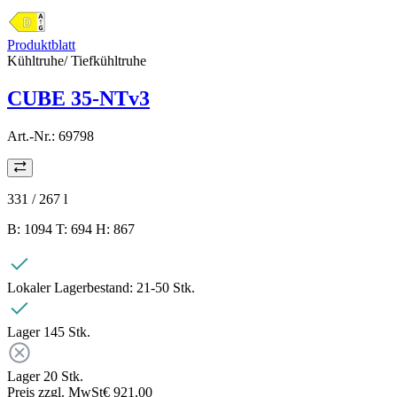
Produktblatt
Kühltruhe/ Tiefkühltruhe
CUBE 35-NTv3
Art.-Nr.:
69798
331 / 267
l
B: 1094 T: 694 H: 867
Lokaler Lagerbestand:
21-50 Stk.
Lager 1
45
Stk.
Lager 2
0
Stk.
Preis zzgl. MwSt
€ 921,00