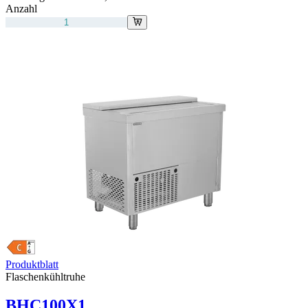
Anzahl
Produktblatt
Flaschenkühltruhe
BHC100X1