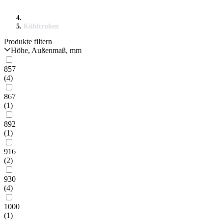
Kühltruhen
Produkte filtern
Höhe, Außenmaß, mm
857
(4)
867
(1)
892
(1)
916
(2)
930
(4)
1000
(1)