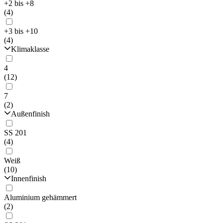
+2 bis +8
(4)
+3 bis +10
(4)
Klimaklasse
4
(12)
7
(2)
Außenfinish
SS 201
(4)
Weiß
(10)
Innenfinish
Aluminium gehämmert
(2)