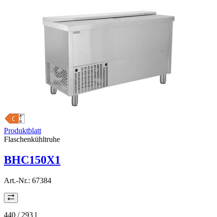
Produktblatt
Flaschenkühltruhe
BHC150X1
Art.-Nr.:
67384
440 / 293
l