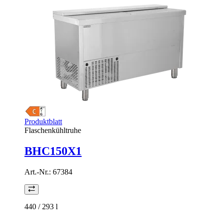
Produktblatt
Flaschenkühltruhe
BHC150X1
Art.-Nr.:
67384
440 / 293
l