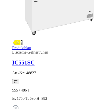
Produktblatt
Eiscreme-Gefriertruhen
IC551SC
Art.-Nr.:
48827
555 / 486
l
B: 1750 T: 630 H: 892