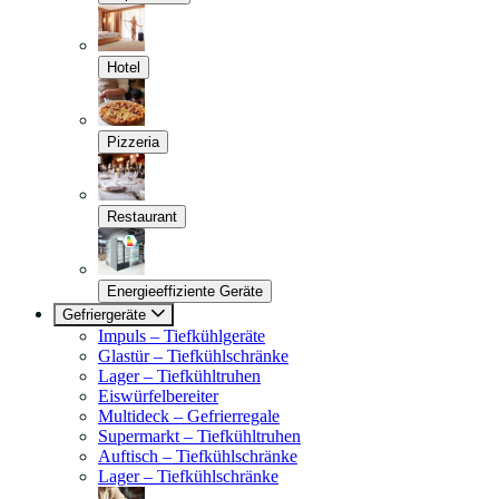
Hotel
Pizzeria
Restaurant
Energieeffiziente Geräte
Gefriergeräte
Impuls – Tiefkühlgeräte
Glastür – Tiefkühlschränke
Lager – Tiefkühltruhen
Eiswürfelbereiter
Multideck – Gefrierregale
Supermarkt – Tiefkühltruhen
Auftisch – Tiefkühlschränke
Lager – Tiefkühlschränke