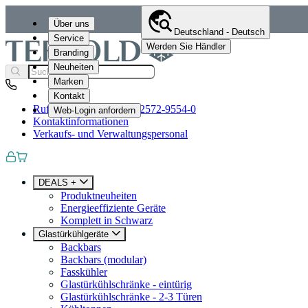
Über uns
Deutschland - Deutsch
Service
Werden Sie Händler
Branding
Neuheiten
Marken
Kontakt
Rufen Sie uns an
+49 (0)2572-9554-0
Web-Login anfordern
Kontaktinformationen
Verkaufs- und Verwaltungspersonal
DEALS +
Produktneuheiten
Energieeffiziente Geräte
Komplett in Schwarz
Glastürkühlgeräte
Backbars
Backbars (modular)
Fasskühler
Glastürkühlschränke - eintürig
Glastürkühlschränke - 2-3 Türen