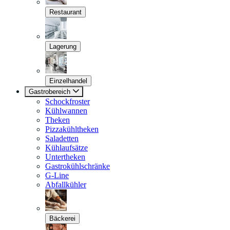
Restaurant
Lagerung
Einzelhandel
Gastrobereich
Schockfroster
Kühlwannen
Theken
Pizzakühltheken
Saladetten
Kühlaufsätze
Untertheken
Gastrokühlschränke
G-Line
Abfallkühler
Bäckerei