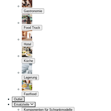
Gastronomie
Food Truck
Hotel
Küche
Lagerung
Fastfood
Outlet
Ersatzteile
Komponenten für Schrankmodelle