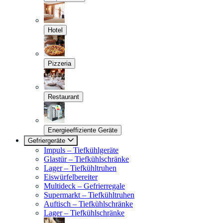
Hotel
Pizzeria
Restaurant
Energieeffiziente Geräte
Gefriergeräte
Impuls – Tiefkühlgeräte
Glastür – Tiefkühlschränke
Lager – Tiefkühltruhen
Eiswürfelbereiter
Multideck – Gefrierregale
Supermarkt – Tiefkühltruhen
Auftisch – Tiefkühlschränke
Lager – Tiefkühlschränke