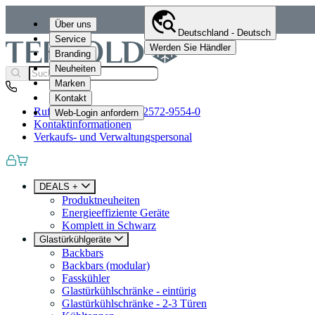
Über uns
Deutschland - Deutsch
Service
Werden Sie Händler
Branding
Neuheiten
Marken
Kontakt
Rufen Sie uns an
+49 (0)2572-9554-0
Web-Login anfordern
Kontaktinformationen
Verkaufs- und Verwaltungspersonal
DEALS +
Produktneuheiten
Energieeffiziente Geräte
Komplett in Schwarz
Glastürkühlgeräte
Backbars
Backbars (modular)
Fasskühler
Glastürkühlschränke - eintürig
Glastürkühlschränke - 2-3 Türen