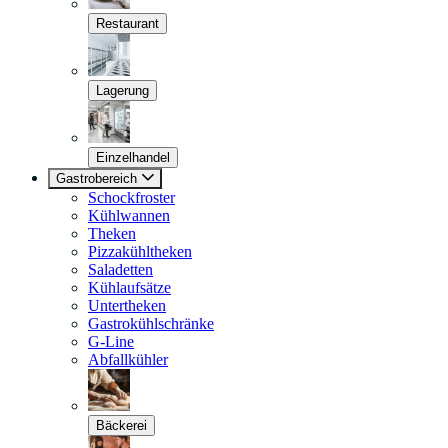
Restaurant
Lagerung
Einzelhandel
Gastrobereich
Schockfroster
Kühlwannen
Theken
Pizzakühltheken
Saladetten
Kühlaufsätze
Untertheken
Gastrokühlschränke
G-Line
Abfallkühler
Bäckerei