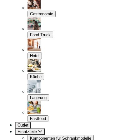
Gastronomie
Food Truck
Hotel
Küche
Lagerung
Fastfood
Outlet
Ersatzteile
Komponenten für Schrankmodelle