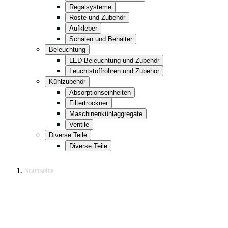
Regalsysteme
Roste und Zubehör
Aufkleber
Schalen und Behälter
Beleuchtung
LED-Beleuchtung und Zubehör
Leuchtstoffröhren und Zubehör
Kühlzubehör
Absorptionseinheiten
Filtertrockner
Maschinenkühlaggregate
Ventile
Diverse Teile
Diverse Teile
Startseite