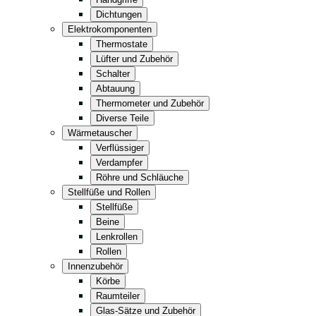
Küche
Dichtungen
Convenience
Elektrokomponenten
Thermostate
Lagerung
Lüfter und Zubehör
Einzelhandel
Schalter
Abtauung
Fastfood
Thermometer und Zubehör
Komplett in Schwarz
Diverse Teile
Wärmetauscher
Verflüssiger
Verdampfer
Röhre und Schläuche
Stellfüße und Rollen
Stellfüße
Beine
Lenkrollen
Rollen
Innenzubehör
Körbe
Raumteiler
Glas-Sätze und Zubehör