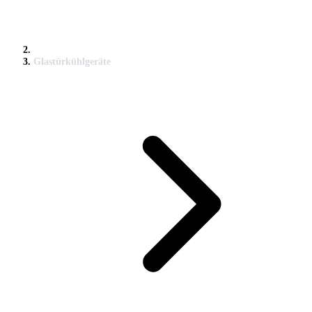
Glastürkühlgeräte