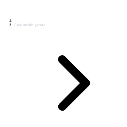
Glastürkühlgeräte