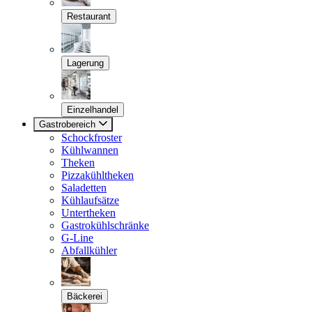
Restaurant
Lagerung
Einzelhandel
Gastrobereich
Schockfroster
Kühlwannen
Theken
Pizzakühltheken
Saladetten
Kühlaufsätze
Untertheken
Gastrokühlschränke
G-Line
Abfallkühler
Bäckerei