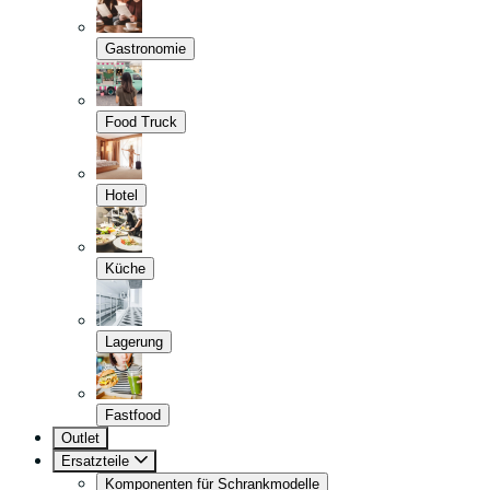
Gastronomie
Food Truck
Hotel
Küche
Lagerung
Fastfood
Outlet
Ersatzteile
Komponenten für Schrankmodelle