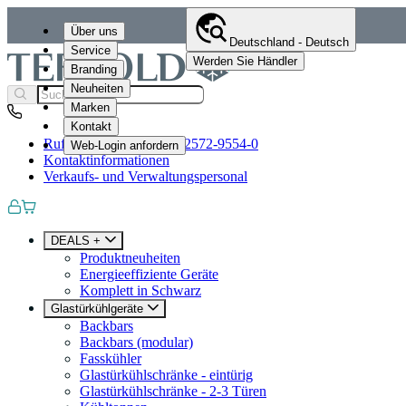
Über uns
Deutschland - Deutsch
Service
Werden Sie Händler
Branding
Neuheiten
Marken
Kontakt
Rufen Sie uns an
+49 (0)2572-9554-0
Web-Login anfordern
Kontaktinformationen
Verkaufs- und Verwaltungspersonal
DEALS +
Produktneuheiten
Energieeffiziente Geräte
Komplett in Schwarz
Glastürkühlgeräte
Backbars
Backbars (modular)
Fasskühler
Glastürkühlschränke - eintürig
Glastürkühlschränke - 2-3 Türen