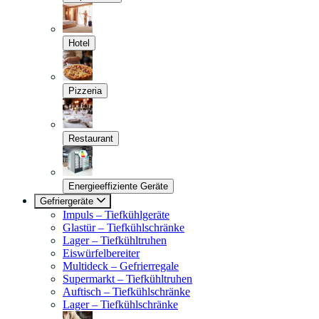
Hotel
Pizzeria
Restaurant
Energieeffiziente Geräte
Gefriergeräte
Impuls – Tiefkühlgeräte
Glastür – Tiefkühlschränke
Lager – Tiefkühltruhen
Eiswürfelbereiter
Multideck – Gefrierregale
Supermarkt – Tiefkühltruhen
Auftisch – Tiefkühlschränke
Lager – Tiefkühlschränke