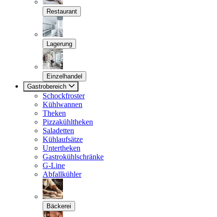
Restaurant
Lagerung
Einzelhandel
Gastrobereich
Schockfroster
Kühlwannen
Theken
Pizzakühltheken
Saladetten
Kühlaufsätze
Untertheken
Gastrokühlschränke
G-Line
Abfallkühler
Bäckerei