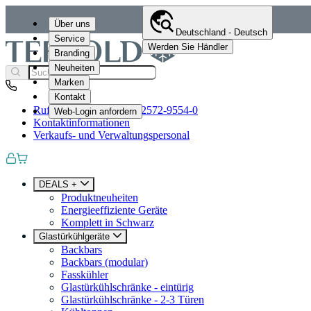
Über uns
Deutschland - Deutsch
Service
Werden Sie Händler
Branding
Neuheiten
Marken
Kontakt
Rufen Sie uns an
+49 (0)2572-9554-0
Web-Login anfordern
Kontaktinformationen
Verkaufs- und Verwaltungspersonal
DEALS +
Produktneuheiten
Energieeffiziente Geräte
Komplett in Schwarz
Glastürkühlgeräte
Backbars
Backbars (modular)
Fasskühler
Glastürkühlschränke - eintürig
Glastürkühlschränke - 2-3 Türen