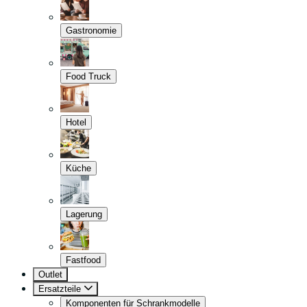
Gastronomie
Food Truck
Hotel
Küche
Lagerung
Fastfood
Outlet
Ersatzteile
Komponenten für Schrankmodelle