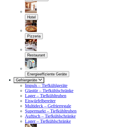
Hotel
Pizzeria
Restaurant
Energieeffiziente Geräte
Gefriergeräte
Impuls – Tiefkühlgeräte
Glastür – Tiefkühlschränke
Lager – Tiefkühltruhen
Eiswürfelbereiter
Multideck – Gefrierregale
Supermarkt – Tiefkühltruhen
Auftisch – Tiefkühlschränke
Lager – Tiefkühlschränke