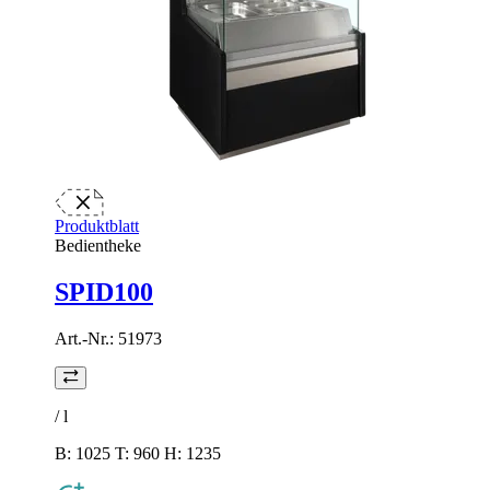
Produktblatt
Bedientheke
SPID100
Art.-Nr.:
51973
/
l
B: 1025 T: 960 H: 1235