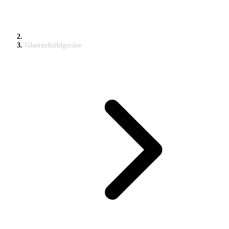
Glastürkühlgeräte