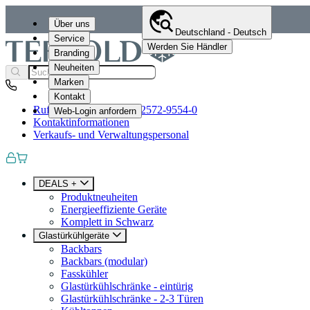
Über uns
Deutschland - Deutsch
Service
Werden Sie Händler
Branding
Neuheiten
Marken
Kontakt
Rufen Sie uns an
+49 (0)2572-9554-0
Web-Login anfordern
Kontaktinformationen
Verkaufs- und Verwaltungspersonal
DEALS +
Produktneuheiten
Energieeffiziente Geräte
Komplett in Schwarz
Glastürkühlgeräte
Backbars
Backbars (modular)
Fasskühler
Glastürkühlschränke - eintürig
Glastürkühlschränke - 2-3 Türen