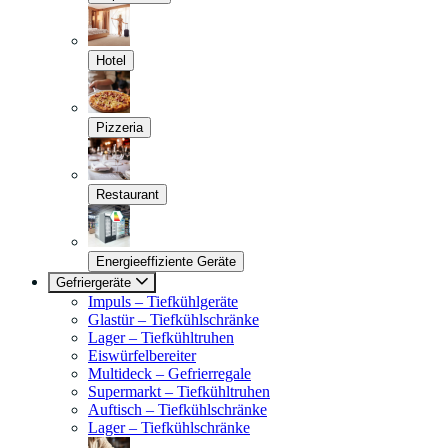
Hotel
Pizzeria
Restaurant
Energieeffiziente Geräte
Gefriergeräte
Impuls – Tiefkühlgeräte
Glastür – Tiefkühlschränke
Lager – Tiefkühltruhen
Eiswürfelbereiter
Multideck – Gefrierregale
Supermarkt – Tiefkühltruhen
Auftisch – Tiefkühlschränke
Lager – Tiefkühlschränke