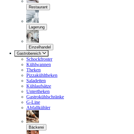
Restaurant
Lagerung
Einzelhandel
Gastrobereich
Schockfroster
Kühlwannen
Theken
Pizzakühltheken
Saladetten
Kühlaufsätze
Untertheken
Gastrokühlschränke
G-Line
Abfallkühler
Bäckerei