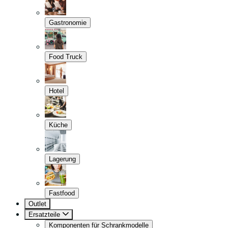
Gastronomie
Food Truck
Hotel
Küche
Lagerung
Fastfood
Outlet
Ersatzteile
Komponenten für Schrankmodelle