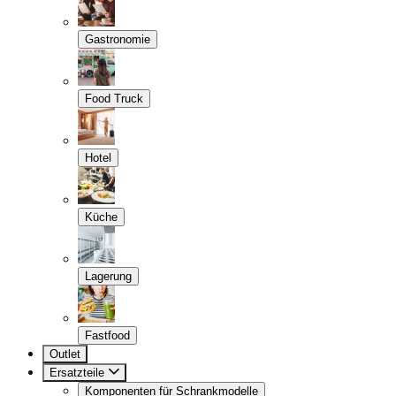
Gastronomie
Food Truck
Hotel
Küche
Lagerung
Fastfood
Outlet
Ersatzteile
Komponenten für Schrankmodelle