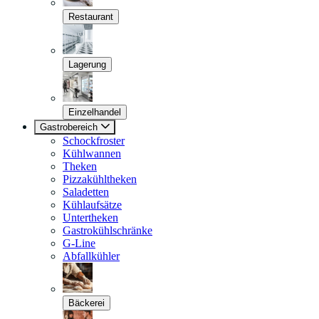
Restaurant
Lagerung
Einzelhandel
Gastrobereich
Schockfroster
Kühlwannen
Theken
Pizzakühltheken
Saladetten
Kühlaufsätze
Untertheken
Gastrokühlschränke
G-Line
Abfallkühler
Bäckerei