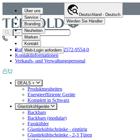
Über uns
Deutschland - Deutsch
Service
Werden Sie Händler
Branding
Neuheiten
Marken
Kontakt
Rufen Sie uns an
+49 (0)2572-9554-0
Web-Login anfordern
Kontaktinformationen
Verkaufs- und Verwaltungspersonal
DEALS +
Produktneuheiten
Energieeffiziente Geräte
Komplett in Schwarz
Glastürkühlgeräte
Backbars
Backbars (modular)
Fasskühler
Glastürkühlschränke - eintürig
Glastürkühlschränke - 2-3 Türen