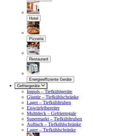
Hotel
Pizzeria
Restaurant
Energieeffiziente Geräte
Gefriergeräte
Impuls – Tiefkühlgeräte
Glastür – Tiefkühlschränke
Lager – Tiefkühltruhen
Eiswürfelbereiter
Multideck – Gefrierregale
Supermarkt – Tiefkühltruhen
Auftisch – Tiefkühlschränke
Lager – Tiefkühlschränke