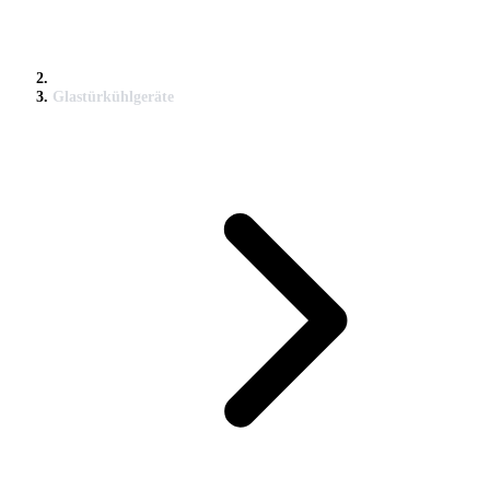
Glastürkühlgeräte