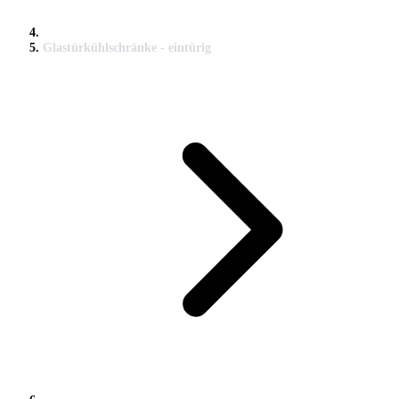
Glastürkühlschränke - eintürig