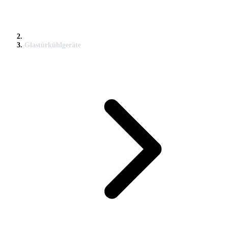
Glastürkühlgeräte