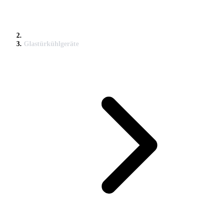
Glastürkühlgeräte