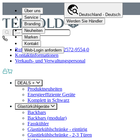
Über uns
Deutschland - Deutsch
Service
Werden Sie Händler
Branding
Neuheiten
Marken
Kontakt
Rufen Sie uns an
+49 (0)2572-9554-0
Web-Login anfordern
Kontaktinformationen
Verkaufs- und Verwaltungspersonal
DEALS +
Produktneuheiten
Energieeffiziente Geräte
Komplett in Schwarz
Glastürkühlgeräte
Backbars
Backbars (modular)
Fasskühler
Glastürkühlschränke - eintürig
Glastürkühlschränke - 2-3 Türen