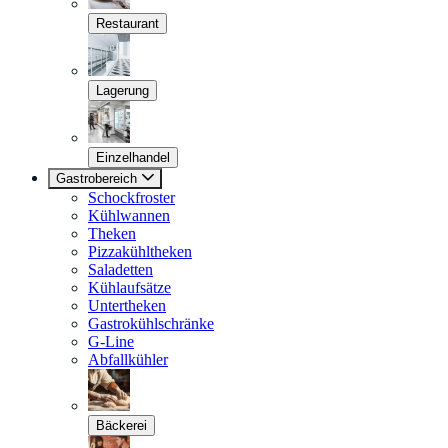
Restaurant
Lagerung
Einzelhandel
Gastrobereich
Schockfroster
Kühlwannen
Theken
Pizzakühltheken
Saladetten
Kühlaufsätze
Untertheken
Gastrokühlschränke
G-Line
Abfallkühler
Bäckerei