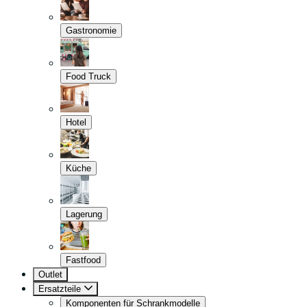
Gastronomie
Food Truck
Hotel
Küche
Lagerung
Fastfood
Outlet
Ersatzteile
Komponenten für Schrankmodelle