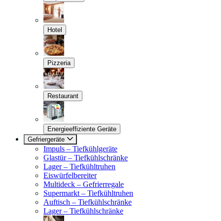
Hotel
Pizzeria
Restaurant
Energieeffiziente Geräte
Gefriergeräte
Impuls – Tiefkühlgeräte
Glastür – Tiefkühlschränke
Lager – Tiefkühltruhen
Eiswürfelbereiter
Multideck – Gefrierregale
Supermarkt – Tiefkühltruhen
Auftisch – Tiefkühlschränke
Lager – Tiefkühlschränke