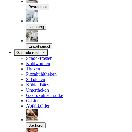
Restaurant
Lagerung
Einzelhandel
Gastrobereich
Schockfroster
Kühlwannen
Theken
Pizzakühltheken
Saladetten
Kühlaufsätze
Untertheken
Gastrokühlschränke
G-Line
Abfallkühler
Bäckerei