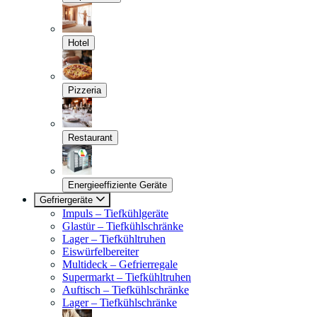
Hotel
Pizzeria
Restaurant
Energieeffiziente Geräte
Gefriergeräte
Impuls – Tiefkühlgeräte
Glastür – Tiefkühlschränke
Lager – Tiefkühltruhen
Eiswürfelbereiter
Multideck – Gefrierregale
Supermarkt – Tiefkühltruhen
Auftisch – Tiefkühlschränke
Lager – Tiefkühlschränke