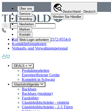
Über uns
Deutschland - Deutsch
Service
Werden Sie Händler
Branding
Neuheiten
Marken
Kontakt
Rufen Sie uns an
+49 (0)2572-9554-0
Web-Login anfordern
Kontaktinformationen
Verkaufs- und Verwaltungspersonal
DEALS +
Produktneuheiten
Energieeffiziente Geräte
Komplett in Schwarz
Glastürkühlgeräte
Backbars
Backbars (modular)
Fasskühler
Glastürkühlschränke - eintürig
Glastürkühlschränke - 2-3 Türen