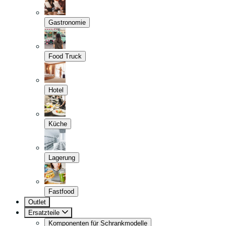
Gastronomie
Food Truck
Hotel
Küche
Lagerung
Fastfood
Outlet
Ersatzteile
Komponenten für Schrankmodelle