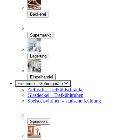
Bäckerei
Supermarkt
Lagerung
Einzelhandel
Eiscreme – Gefriergeräte
Auftisch – Tiefkühlschränke
Glasdeckel – Tiefkühltruhen
Speiseeisvitrinen – statische Kühlung
Speiseeis