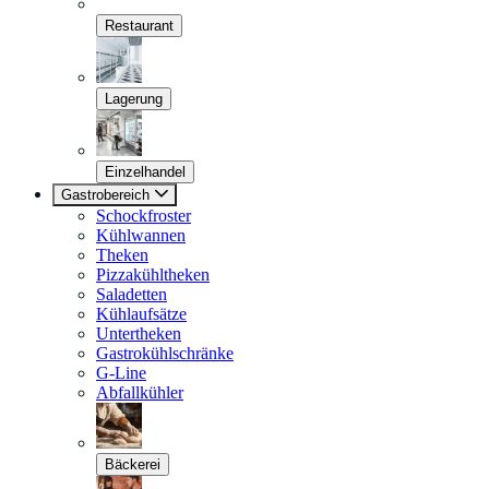
Restaurant
Lagerung
Einzelhandel
Gastrobereich
Schockfroster
Kühlwannen
Theken
Pizzakühltheken
Saladetten
Kühlaufsätze
Untertheken
Gastrokühlschränke
G-Line
Abfallkühler
Bäckerei