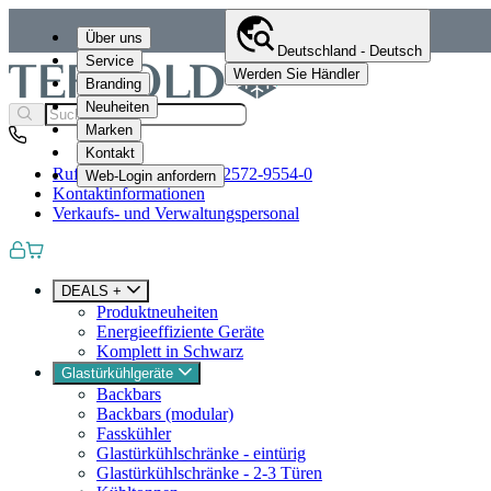
Über uns
Deutschland - Deutsch
Service
Werden Sie Händler
Branding
Neuheiten
Marken
Kontakt
Rufen Sie uns an
+49 (0)2572-9554-0
Web-Login anfordern
Kontaktinformationen
Verkaufs- und Verwaltungspersonal
DEALS +
Produktneuheiten
Energieeffiziente Geräte
Komplett in Schwarz
Glastürkühlgeräte
Backbars
Backbars (modular)
Fasskühler
Glastürkühlschränke - eintürig
Glastürkühlschränke - 2-3 Türen