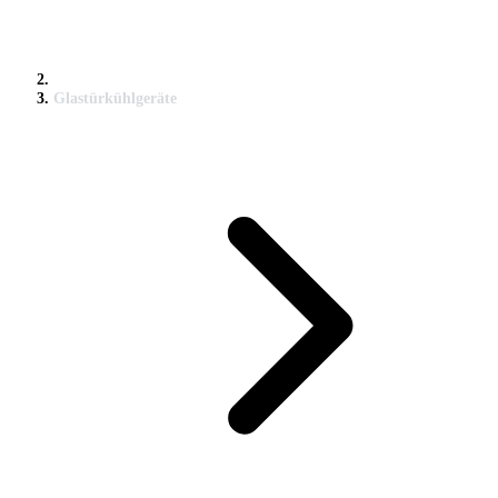
Glastürkühlgeräte