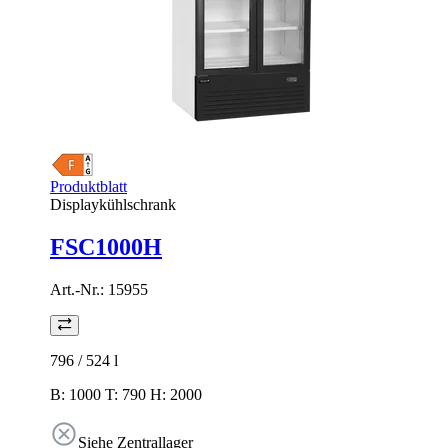
Produktblatt
Displaykühlschrank
FSC1000H
Art.-Nr.:
15955
796 / 524
l
B: 1000 T: 790 H: 2000
Siehe Zentrallager