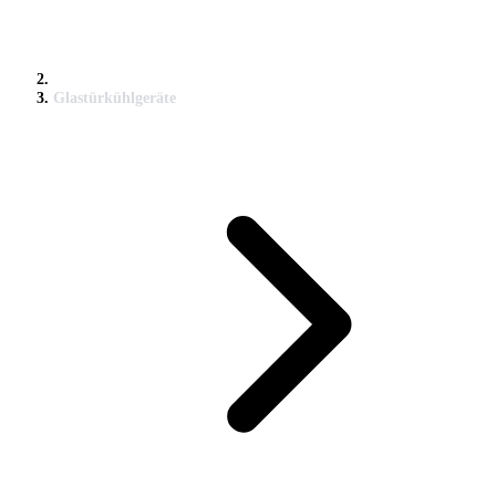
Glastürkühlgeräte