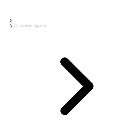
Glastürkühlgeräte