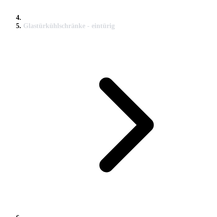
Glastürkühlschränke - eintürig