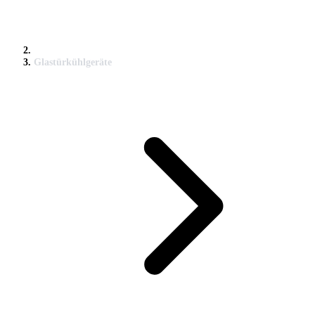
Glastürkühlgeräte