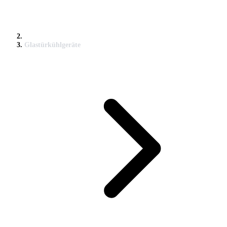
Glastürkühlgeräte