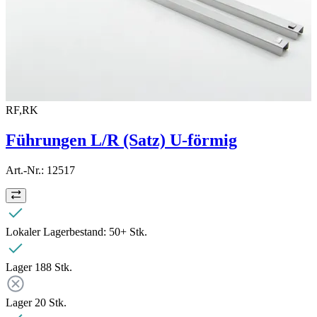
RF,RK
Führungen L/R (Satz) U-förmig
Art.-Nr.:
12517
Lokaler Lagerbestand:
50+ Stk.
Lager 1
88
Stk.
Lager 2
0
Stk.