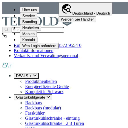
Über uns
Deutschland - Deutsch
Service
Werden Sie Händler
Branding
Neuheiten
Marken
Kontakt
Rufen Sie uns an
+49 (0)2572-9554-0
Web-Login anfordern
Kontaktinformationen
Verkaufs- und Verwaltungspersonal
DEALS +
Produktneuheiten
Energieeffiziente Geräte
Komplett in Schwarz
Glastürkühlgeräte
Backbars
Backbars (modular)
Fasskühler
Glastürkühlschränke - eintürig
Glastürkühlschränke - 2-3 Türen