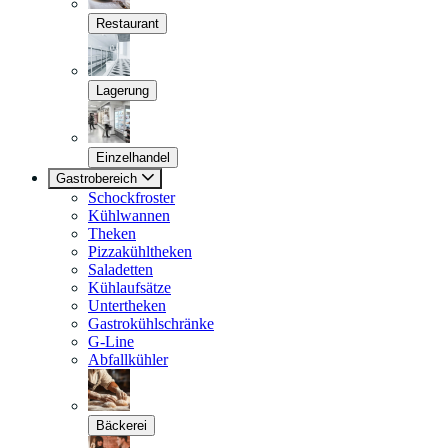
Restaurant
Lagerung
Einzelhandel
Gastrobereich
Schockfroster
Kühlwannen
Theken
Pizzakühltheken
Saladetten
Kühlaufsätze
Untertheken
Gastrokühlschränke
G-Line
Abfallkühler
Bäckerei