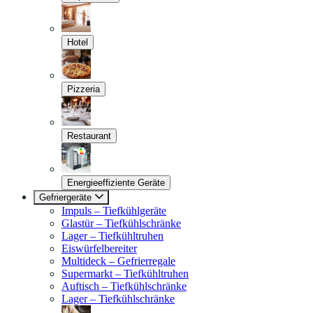
Hotel
Pizzeria
Restaurant
Energieeffiziente Geräte
Gefriergeräte
Impuls – Tiefkühlgeräte
Glastür – Tiefkühlschränke
Lager – Tiefkühltruhen
Eiswürfelbereiter
Multideck – Gefrierregale
Supermarkt – Tiefkühltruhen
Auftisch – Tiefkühlschränke
Lager – Tiefkühlschränke