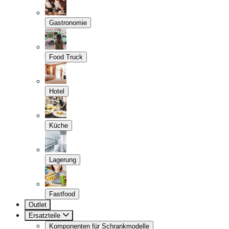
Gastronomie
Food Truck
Hotel
Küche
Lagerung
Fastfood
Outlet
Ersatzteile
Komponenten für Schrankmodelle