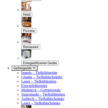
Hotel
Pizzeria
Restaurant
Energieeffiziente Geräte
Gefriergeräte
Impuls – Tiefkühlgeräte
Glastür – Tiefkühlschränke
Lager – Tiefkühltruhen
Eiswürfelbereiter
Multideck – Gefrierregale
Supermarkt – Tiefkühltruhen
Auftisch – Tiefkühlschränke
Lager – Tiefkühlschränke