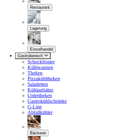
Restaurant
Lagerung
Einzelhandel
Gastrobereich
Schockfroster
Kühlwannen
Theken
Pizzakühltheken
Saladetten
Kühlaufsätze
Untertheken
Gastrokühlschränke
G-Line
Abfallkühler
Bäckerei