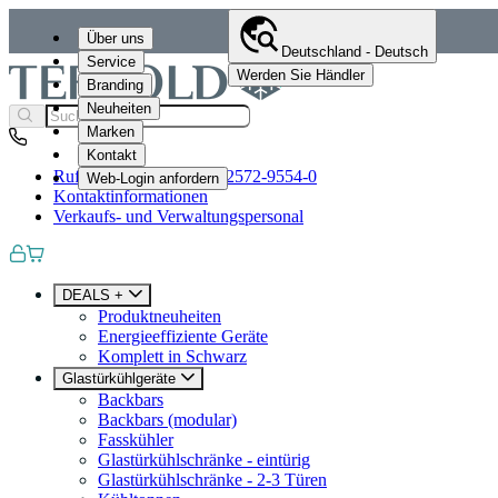
Über uns
Deutschland - Deutsch
Service
Werden Sie Händler
Branding
Neuheiten
Marken
Kontakt
Rufen Sie uns an
+49 (0)2572-9554-0
Web-Login anfordern
Kontaktinformationen
Verkaufs- und Verwaltungspersonal
DEALS +
Produktneuheiten
Energieeffiziente Geräte
Komplett in Schwarz
Glastürkühlgeräte
Backbars
Backbars (modular)
Fasskühler
Glastürkühlschränke - eintürig
Glastürkühlschränke - 2-3 Türen