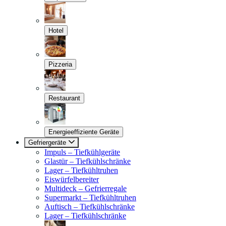
Hotel
Pizzeria
Restaurant
Energieeffiziente Geräte
Gefriergeräte
Impuls – Tiefkühlgeräte
Glastür – Tiefkühlschränke
Lager – Tiefkühltruhen
Eiswürfelbereiter
Multideck – Gefrierregale
Supermarkt – Tiefkühltruhen
Auftisch – Tiefkühlschränke
Lager – Tiefkühlschränke