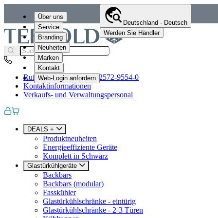
Über uns
Deutschland - Deutsch
Service
Werden Sie Händler
Branding
Neuheiten
Marken
Kontakt
Rufen Sie uns an
+49 (0)2572-9554-0
Web-Login anfordern
Kontaktinformationen
Verkaufs- und Verwaltungspersonal
DEALS +
Produktneuheiten
Energieeffiziente Geräte
Komplett in Schwarz
Glastürkühlgeräte
Backbars
Backbars (modular)
Fasskühler
Glastürkühlschränke - eintürig
Glastürkühlschränke - 2-3 Türen