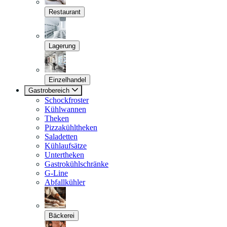
Restaurant
Lagerung
Einzelhandel
Gastrobereich
Schockfroster
Kühlwannen
Theken
Pizzakühltheken
Saladetten
Kühlaufsätze
Untertheken
Gastrokühlschränke
G-Line
Abfallkühler
Bäckerei