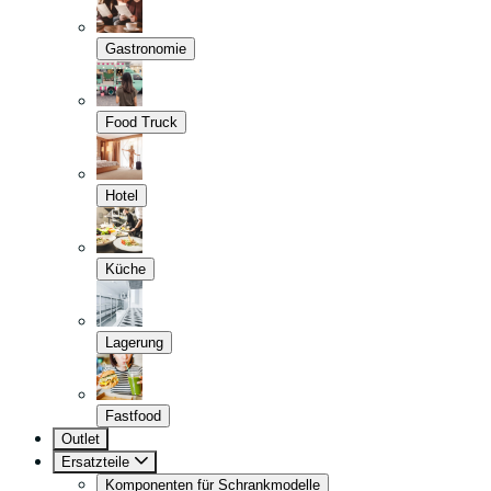
Gastronomie
Food Truck
Hotel
Küche
Lagerung
Fastfood
Outlet
Ersatzteile
Komponenten für Schrankmodelle