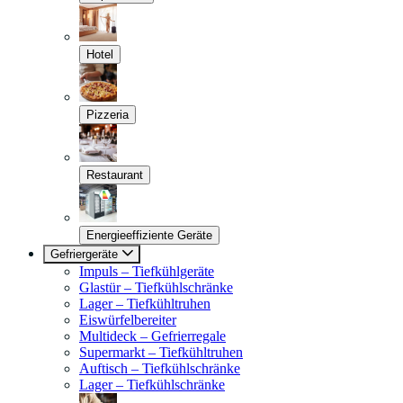
Hotel
Pizzeria
Restaurant
Energieeffiziente Geräte
Gefriergeräte
Impuls – Tiefkühlgeräte
Glastür – Tiefkühlschränke
Lager – Tiefkühltruhen
Eiswürfelbereiter
Multideck – Gefrierregale
Supermarkt – Tiefkühltruhen
Auftisch – Tiefkühlschränke
Lager – Tiefkühlschränke