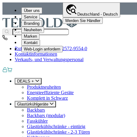
Über uns
Deutschland - Deutsch
Service
Werden Sie Händler
Branding
Neuheiten
Marken
Kontakt
Rufen Sie uns an
+49 (0)2572-9554-0
Web-Login anfordern
Kontaktinformationen
Verkaufs- und Verwaltungspersonal
DEALS +
Produktneuheiten
Energieeffiziente Geräte
Komplett in Schwarz
Glastürkühlgeräte
Backbars
Backbars (modular)
Fasskühler
Glastürkühlschränke - eintürig
Glastürkühlschränke - 2-3 Türen