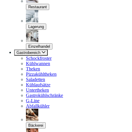
Restaurant
Lagerung
Einzelhandel
Gastrobereich
Schockfroster
Kühlwannen
Theken
Pizzakühltheken
Saladetten
Kühlaufsätze
Untertheken
Gastrokühlschränke
G-Line
Abfallkühler
Bäckerei