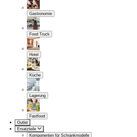
Gastronomie
Food Truck
Hotel
Küche
Lagerung
Fastfood
Outlet
Ersatzteile
Komponenten für Schrankmodelle