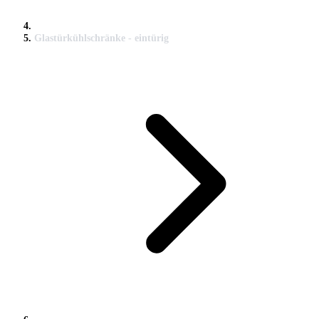
Glastürkühlschränke - eintürig