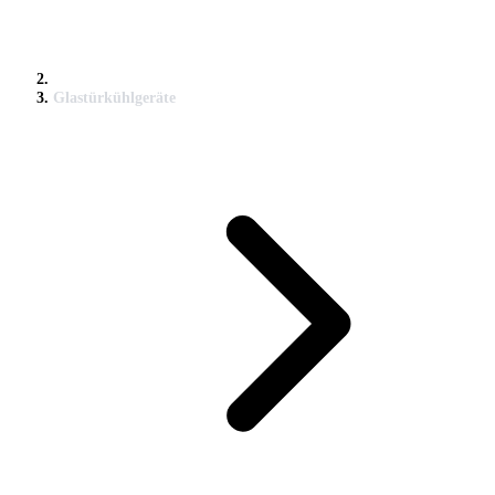
Glastürkühlgeräte