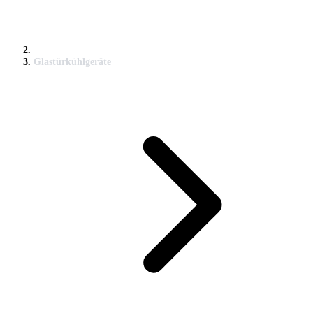
Glastürkühlgeräte