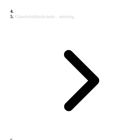
Glastürkühlschränke - eintürig