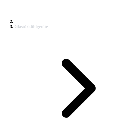
Glastürkühlgeräte