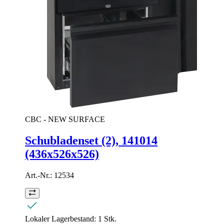
CBC - NEW SURFACE
Schubladenset (2), 141014
(436x526x526)
Art.-Nr.:
12534
Lokaler Lagerbestand:
1 Stk.