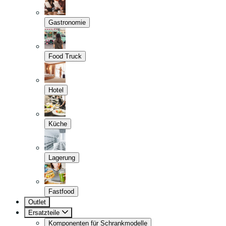
Gastronomie
Food Truck
Hotel
Küche
Lagerung
Fastfood
Outlet
Ersatzteile
Komponenten für Schrankmodelle