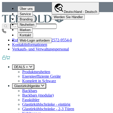
Über uns
Deutschland - Deutsch
Service
Werden Sie Händler
Branding
Neuheiten
Marken
Kontakt
Rufen Sie uns an
+49 (0)2572-9554-0
Web-Login anfordern
Kontaktinformationen
Verkaufs- und Verwaltungspersonal
DEALS +
Produktneuheiten
Energieeffiziente Geräte
Komplett in Schwarz
Glastürkühlgeräte
Backbars
Backbars (modular)
Fasskühler
Glastürkühlschränke - eintürig
Glastürkühlschränke - 2-3 Türen