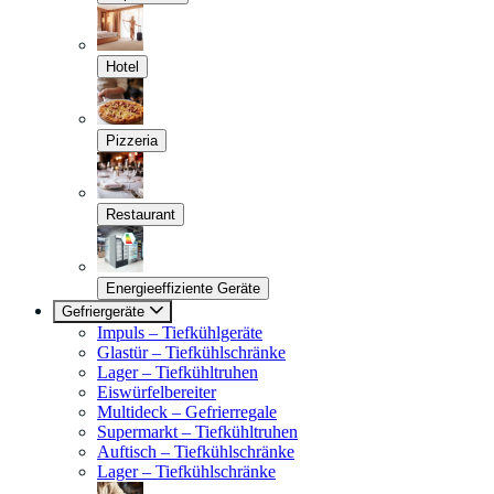
Hotel
Pizzeria
Restaurant
Energieeffiziente Geräte
Gefriergeräte
Impuls – Tiefkühlgeräte
Glastür – Tiefkühlschränke
Lager – Tiefkühltruhen
Eiswürfelbereiter
Multideck – Gefrierregale
Supermarkt – Tiefkühltruhen
Auftisch – Tiefkühlschränke
Lager – Tiefkühlschränke