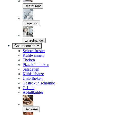
Restaurant
Lagerung
Einzelhandel
Gastrobereich
Schockfroster
Kühlwannen
Theken
Pizzakühltheken
Saladetten
Kühlaufsätze
Untertheken
Gastrokühlschränke
G-Line
Abfallkühler
Bäckerei