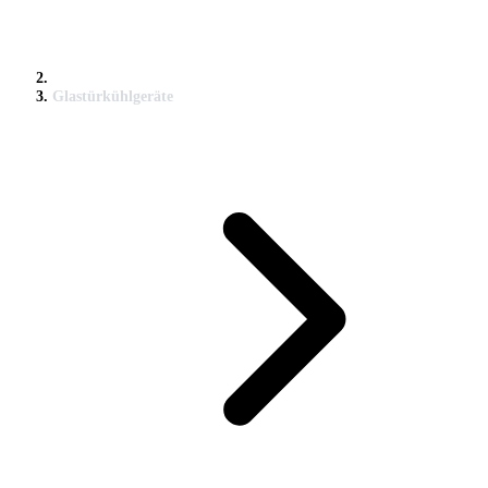
Glastürkühlgeräte