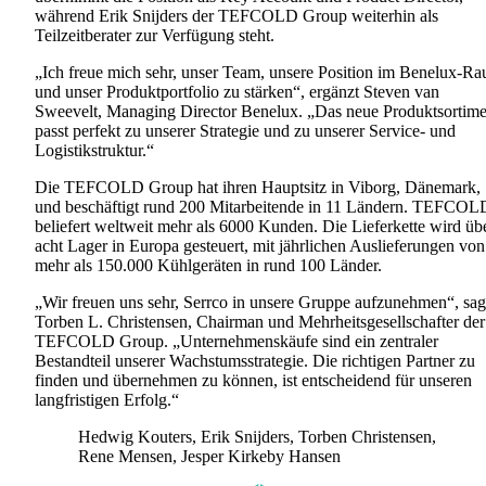
während Erik Snijders der TEFCOLD Group weiterhin als
Teilzeitberater zur Verfügung steht.
„Ich freue mich sehr, unser Team, unsere Position im Benelux-R
und unser Produktportfolio zu stärken“, ergänzt Steven van
Sweevelt, Managing Director Benelux. „Das neue Produktsortime
passt perfekt zu unserer Strategie und zu unserer Service- und
Logistikstruktur.“
Die TEFCOLD Group hat ihren Hauptsitz in Viborg, Dänemark,
und beschäftigt rund 200 Mitarbeitende in 11 Ländern. TEFCOL
beliefert weltweit mehr als 6000 Kunden. Die Lieferkette wird üb
acht Lager in Europa gesteuert, mit jährlichen Auslieferungen von
mehr als 150.000 Kühlgeräten in rund 100 Länder.
„Wir freuen uns sehr, Serrco in unsere Gruppe aufzunehmen“, sag
Torben L. Christensen, Chairman und Mehrheitsgesellschafter der
TEFCOLD Group. „Unternehmenskäufe sind ein zentraler
Bestandteil unserer Wachstumsstrategie. Die richtigen Partner zu
finden und übernehmen zu können, ist entscheidend für unseren
langfristigen Erfolg.“
Hedwig Kouters, Erik Snijders, Torben Christensen,
Rene Mensen, Jesper Kirkeby Hansen