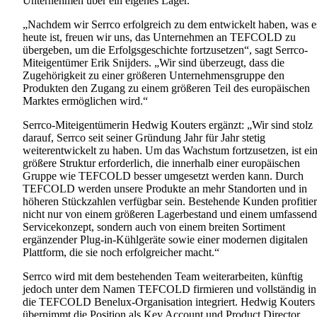
Unternehmen über ein eigenes Lager.
„Nachdem wir Serrco erfolgreich zu dem entwickelt haben, was e
heute ist, freuen wir uns, das Unternehmen an TEFCOLD zu
übergeben, um die Erfolgsgeschichte fortzusetzen“, sagt Serrco-
Miteigentümer Erik Snijders. „Wir sind überzeugt, dass die
Zugehörigkeit zu einer größeren Unternehmensgruppe den
Produkten den Zugang zu einem größeren Teil des europäischen
Marktes ermöglichen wird.“
Serrco-Miteigentümerin Hedwig Kouters ergänzt: „Wir sind stolz
darauf, Serrco seit seiner Gründung Jahr für Jahr stetig
weiterentwickelt zu haben. Um das Wachstum fortzusetzen, ist ei
größere Struktur erforderlich, die innerhalb einer europäischen
Gruppe wie TEFCOLD besser umgesetzt werden kann. Durch
TEFCOLD werden unsere Produkte an mehr Standorten und in
höheren Stückzahlen verfügbar sein. Bestehende Kunden profitie
nicht nur von einem größeren Lagerbestand und einem umfassen
Servicekonzept, sondern auch von einem breiten Sortiment
ergänzender Plug-in-Kühlgeräte sowie einer modernen digitalen
Plattform, die sie noch erfolgreicher macht.“
Serrco wird mit dem bestehenden Team weiterarbeiten, künftig
jedoch unter dem Namen TEFCOLD firmieren und vollständig in
die TEFCOLD Benelux-Organisation integriert. Hedwig Kouters
übernimmt die Position als Key Account und Product Director,